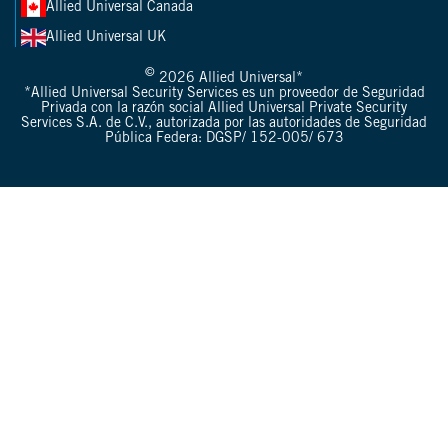
Allied Universal Canada
Allied Universal UK
©
2026 Allied Universal*
*Allied Universal Security Services es un proveedor de Seguridad
Privada con la razón social Allied Universal Private Security
Services S.A. de C.V., autorizada por las autoridades de Seguridad
Pública Federa: DGSP/ 152-005/ 673