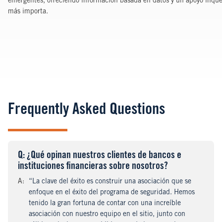
emergentes, ofreciendo información basada en datos y un apoyo inque
más importa.
Frequently Asked Questions
Q
uestion
: ¿Qué opinan nuestros clientes de bancos e
instituciones financieras sobre nosotros?
A
nswer
:
“La clave del éxito es construir una asociación que se
enfoque en el éxito del programa de seguridad. Hemos
tenido la gran fortuna de contar con una increíble
asociación con nuestro equipo en el sitio, junto con