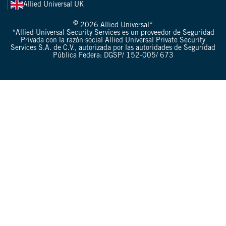
Allied Universal UK
©
2026 Allied Universal*
*Allied Universal Security Services es un proveedor de Seguridad
Privada con la razón social Allied Universal Private Security
Services S.A. de C.V., autorizada por las autoridades de Seguridad
Pública Federa: DGSP/ 152-005/ 673