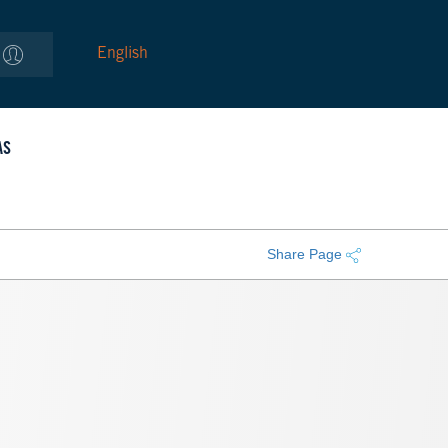
English
AS
Share Page