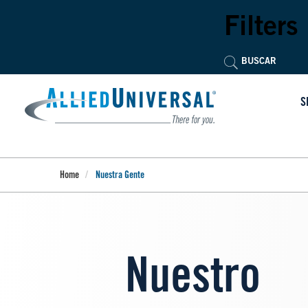
Skip
to
Filters
main
content
S
Home
Nuestra Gente
Nuestro