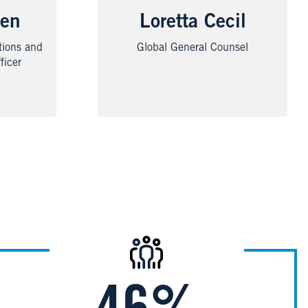
sen
Loretta Cecil
tions and
Global General Counsel
ficer
Image