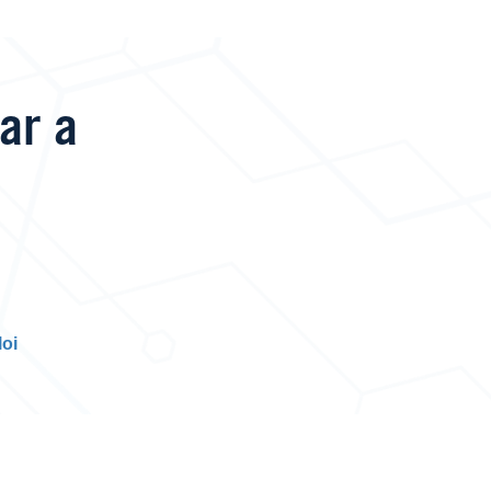
ar a
oi